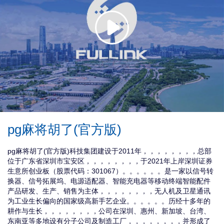
pg麻将胡了(官方版)
搜
pg麻将胡了(官方版)科技集团建设于2011年， ，，，，，，，总部
位于广东省深圳市宝安区， ，，，，，，，于2021年上岸深圳证券
生意所创业板（股票代码：301067）。。。。。。是一家以信号转
换器、信号拓展坞、电源适配器、智能充电器等移动终端智能配件
产品研发、生产、销售为主体， ，，，，，，，无人机及卫星通讯
为工业生长偏向的国家级高新手艺企业。。。。。。历经十多年的
耕作与生长， ，，，，，，，公司在深圳、惠州、新加坡、台湾、
东南亚等多地设有分子公司及制造工厂， ，，，，，，，并形成了